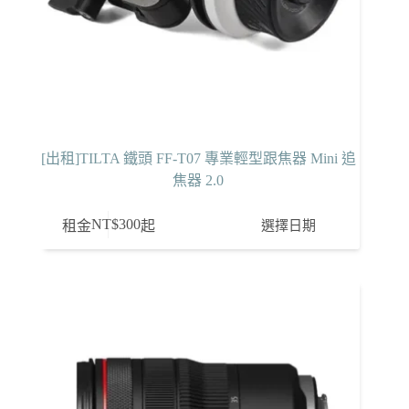
[出租]TILTA 鐵頭 FF-T07 專業輕型跟焦器 Mini 追
焦器 2.0
NT$
300
選擇日期
租金
起