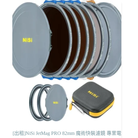
[出租]NiSi JetMag PRO 82mm 魔術快裝濾鏡 專業電