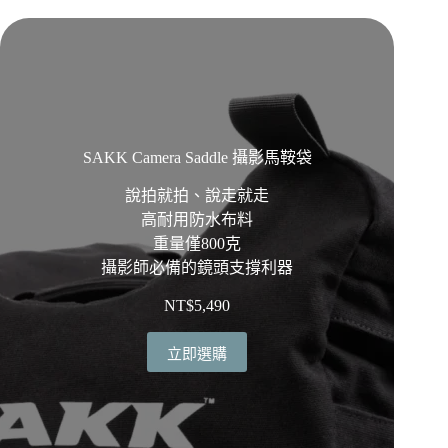
SAKK Camera Saddle 攝影馬鞍袋
說拍就拍、說走就走
高耐用防水布料
重量僅800克
攝影師必備的鏡頭支撐利器
NT$
5,490
立即選購