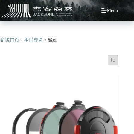
跳
Menu
至
主
要
內
容
商城首頁
»
租借專區
»
鏡頭