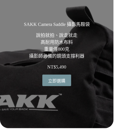
SAKK Camera Saddle 攝影馬鞍袋
說拍就拍、說走就走
高耐用防水布料
重量僅800克
攝影師必備的鏡頭支撐利器
NT$
5,490
立即選購