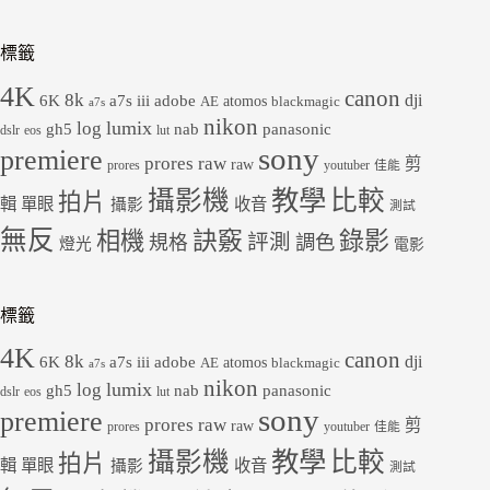
標籤
4K
canon
8k
dji
6K
a7s iii
adobe
atomos
AE
blackmagic
a7s
nikon
lumix
log
gh5
panasonic
nab
dslr
eos
lut
sony
premiere
prores raw
剪
raw
prores
youtuber
佳能
教學
攝影機
比較
拍片
輯
單眼
收音
攝影
測試
無反
錄影
相機
訣竅
評測
規格
調色
燈光
電影
標籤
4K
canon
8k
dji
6K
a7s iii
adobe
atomos
AE
blackmagic
a7s
nikon
lumix
log
gh5
panasonic
nab
dslr
eos
lut
sony
premiere
prores raw
剪
raw
prores
youtuber
佳能
教學
攝影機
比較
拍片
輯
單眼
收音
攝影
測試