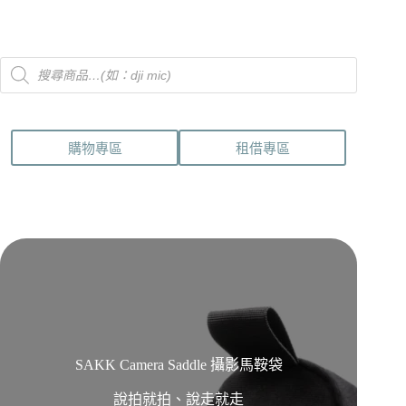
Products
search
購物專區
租借專區
SAKK Camera Saddle 攝影馬鞍袋
說拍就拍、說走就走