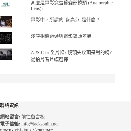
甚麼是電影寬螢幕變形鏡頭 (Anamorphic
Lens)?
電影中，所謂的"麥高芬"是什麼 ?
淺談相機鏡頭與電影鏡頭差異
APS-C or 全片幅? 鏡頭先攻頂是對的嗎?
從拍片看片幅選擇
聯絡資訊
網站留言:
前往留言板
電子信箱:
info@jacksonlin.net
LINE:
點此加入官方LINE