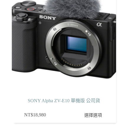
式。
可
在
產
品
頁
面
選
擇
選
項
SONY Alpha ZV-E10 單機版 公司貨
此
NT$
18,980
選擇選項
產
品