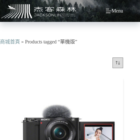
跳
Menu
至
主
要
內
容
商城首頁
»
Products tagged “單機版”