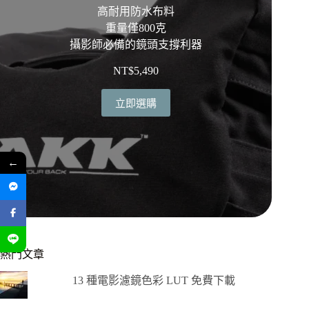
高耐用防水布料
重量僅800克
攝影師必備的鏡頭支撐利器
NT$
5,490
立即選購
←
熱門文章
13 種電影濾鏡色彩 LUT 免費下載