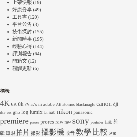
上架快報
(19)
好康分享
(49)
工具書
(120)
平台公告
(3)
技術探討
(155)
新聞時事
(195)
經驗心得
(144)
評測報告
(64)
開箱文
(12)
韌體更新
(6)
標籤
4K
canon
8k
dji
6K
a7s iii
adobe
atomos
AE
blackmagic
a7s
nikon
lumix
log
gh5
panasonic
nab
dslr
eos
lut
sony
premiere
prores raw
剪
raw
prores
youtuber
佳能
教學
攝影機
比較
拍片
輯
單眼
收音
攝影
測試