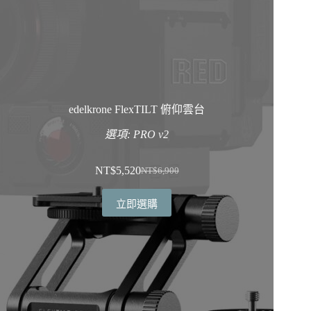
edelkrone FlexTILT 俯仰雲台
選項: PRO v2
NT$
5,520
NT$
6,900
原
目
始
前
立即選購
價
價
格：
格：
NT$6,900。
NT$5,520。