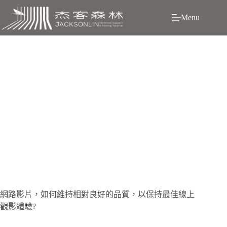
跳
Menu
至
主
要
內
容
影片壓縮位元率是什麼? 如何決定大或小?
網
路影片，如何維持相對良好的品質，以保持最佳線上
觀影體驗?