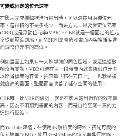
可變或固定的位元速率
在影片完成編輯欲進行輸出時，可以選擇用兩種位元
率，這裡指的不是多或少，而是方式：是要恆定位元率
(CBR)或是浮動位元率(VBR)。CBR就是一個固定的位元
率從頭壓縮到尾，而VBR則是會偵測畫面內容複雜度進
而調整位元率的高低。
例如畫面上如果有一大塊靜態的同色區域，或是連續數
幀沒有變動，VBR可能在這一段時間內就會降低位元率
以節省檔案的容量，把容量「花在刀口上」，也就是複
雜度高的畫面，整體而言改善了儲存空間的使用。
CBR唯一比VBR的優勢，就是在影片輸出過程的效率較
高，因為不須預判畫面的內容，而是自始至尾一貫的力
道進行壓縮。
而YouTube建議：在使用4K解析度的時候，搭配可變的
位元速率(VBR)，使用35~45 Mbps的位元率進行壓縮，