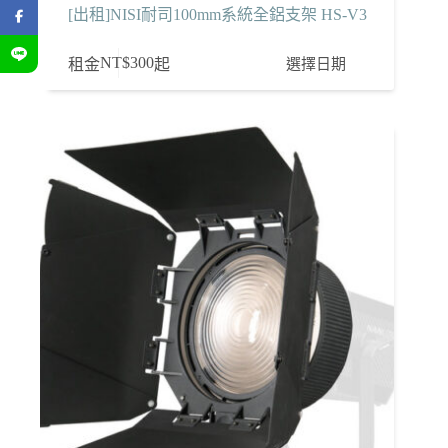
[出租]NISI耐司100mm系統全鋁支架 HS-V3
NT$
300
選擇日期
租金
起