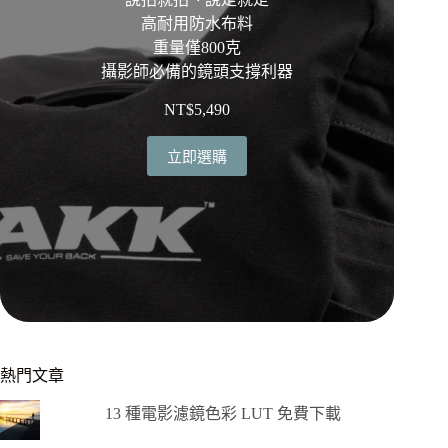
高耐用防水布料
重量僅800克
攝影師必備的鏡頭支撐利器
NT$
5,490
立即選購
熱門文章
13 種電影濾鏡色彩 LUT 免費下載