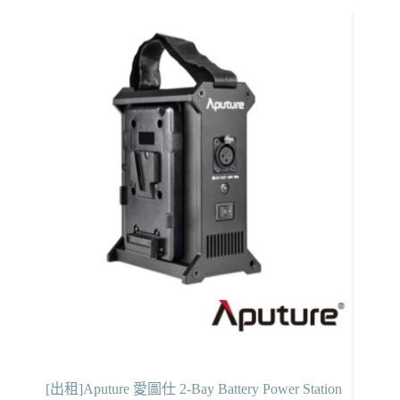
[出租]Aputure 愛圖仕 2-Bay Battery Power Station