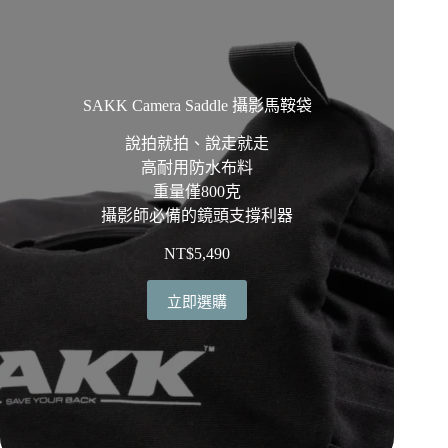
SAKK Camera Saddle 攝影馬鞍袋
說拍就拍、說走就走
高耐用防水布料
重量僅800克
攝影師必備的鏡頭支撐利器
NT$
5,490
立即選購