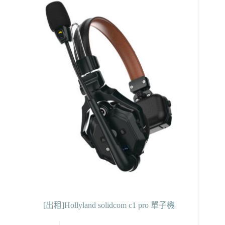
[出租]Hollyland solidcom c1 pro 單子機