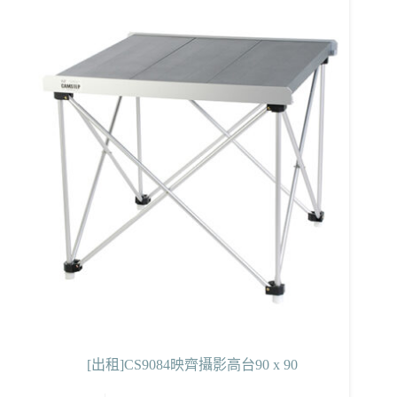
[出租]CS9084映齊攝影高台90 x 90