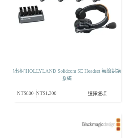
[出租]HOLLYLAND Solidcom SE Headset 無線對講
系統
此
NT$
800
–
NT$
1,300
選擇選項
價
產
格
品
範
有
圍：
多
NT$800
種
到
款
NT$1,300