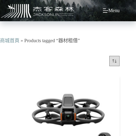
跳
Menu
至
主
要
內
容
商城首頁
»
Products tagged “器材租借”