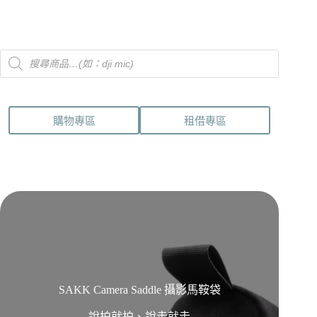
Products
search
購物專區
租借專區
SAKK Camera Saddle 攝影馬鞍袋
說拍就拍、說走就走