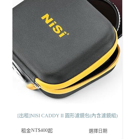
[出租]NISI CADDY II 圓形濾鏡包(內含濾鏡組)
NT$
400
選擇日期
租金
起