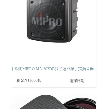
[出租]MIPRO MA-303DB雙頻道無線手提擴音器
NT$
800
選擇日期
租金
起