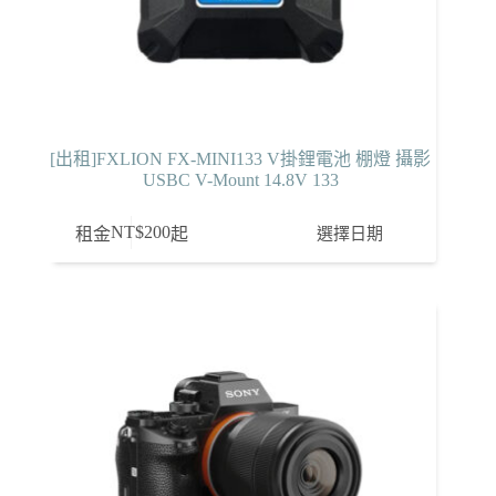
[出租]FXLION FX-MINI133 V掛鋰電池 棚燈 攝影
USBC V-Mount 14.8V 133
NT$
200
選擇日期
租金
起