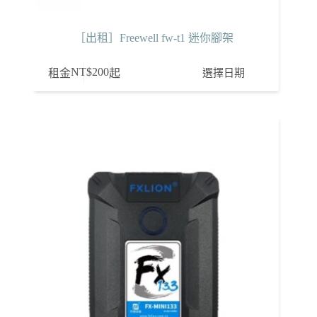
［出租］Freewell fw-t1 迷你腳架
NT$
200
選擇日期
租金
起