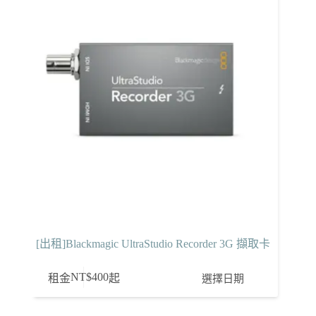
式。
可
在
產
品
頁
面
選
擇
選
項
[出租]Blackmagic UltraStudio Recorder 3G 擷取卡
NT$
400
選擇日期
租金
起