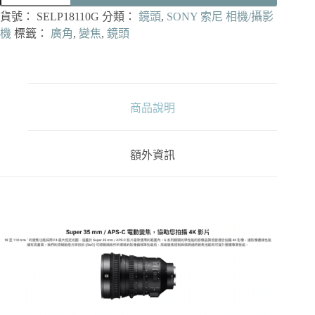
恆
貨號：
SELP18110G
分類：
鏡頭
,
SONY 索尼 相機/攝影
定
機
標籤：
廣角
,
變焦
,
鏡頭
光
圈
電
動
變
商品說明
焦
鏡
公
額外資訊
司
貨
數
量