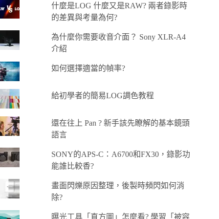
什麼是LOG 什麼又是RAW? 兩者錄影時
的差異與考量為何?
為什麼你需要收音介面？ Sony XLR-A4
介紹
如何選擇適當的幀率?
給初學者的簡易LOG調色教程
還在往上 Pan ? 新手該先瞭解的基本鏡頭
語言
SONY的APS-C：A6700和FX30，錄影功
能誰比較香?
畫面閃爍原因整理，後製時頻閃如何消
除?
曝光工具「直方圖」怎麼看? 學習「被容