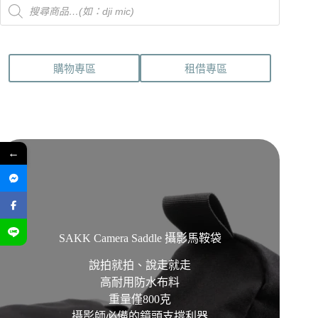
Products
search
購物專區
租借專區
←
SAKK Camera Saddle 攝影馬鞍袋
說拍就拍、說走就走
高耐用防水布料
重量僅800克
攝影師必備的鏡頭支撐利器