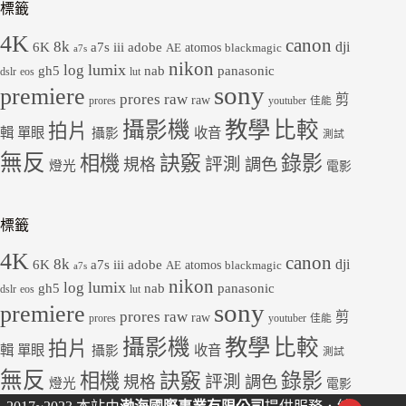
標籤
4K
canon
8k
dji
6K
a7s iii
adobe
atomos
AE
blackmagic
a7s
nikon
lumix
log
gh5
panasonic
nab
dslr
eos
lut
sony
premiere
prores raw
剪
raw
prores
youtuber
佳能
教學
攝影機
比較
拍片
輯
單眼
收音
攝影
測試
無反
錄影
相機
訣竅
評測
規格
調色
燈光
電影
標籤
4K
canon
8k
dji
6K
a7s iii
adobe
atomos
AE
blackmagic
a7s
nikon
lumix
log
gh5
panasonic
nab
dslr
eos
lut
sony
premiere
prores raw
剪
raw
prores
youtuber
佳能
教學
攝影機
比較
拍片
輯
單眼
收音
攝影
測試
無反
錄影
相機
訣竅
評測
規格
調色
燈光
電影