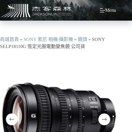
跳
Menu
至
主
要
內
容
商城首頁
»
SONY 索尼 相機/攝影機
»
鏡頭
»
SONY
SELP18110G 恆定光圈電動變焦鏡 公司貨