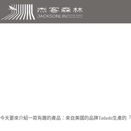
跳
至
主
要
內
容
Tadashi魚眼保護
今天要來介紹一款有趣的產品：來自美國的品牌Tadashi生產的