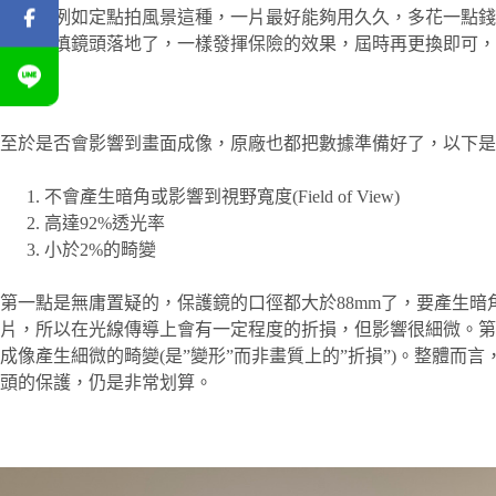
使用
，例如定點拍風景這種，一片最好能夠用久久，多花一點錢
哪天不慎鏡頭落地了，一樣發揮保險的效果，屆時再更換即可，
至於是否會影響到畫面成像，原廠也都把數據準備好了，以下是
不會產生暗角或影響到視野寬度(Field of View)
高達92%透光率
小於2%的畸變
第一點是無庸置疑的，保護鏡的口徑都大於88mm了，要產生
片，所以在光線傳導上會有一定程度的折損，但影響很細微。第
成像產生細微的畸變(是”變形”而非畫質上的”折損”)。整體
頭的保護，仍是非常划算。