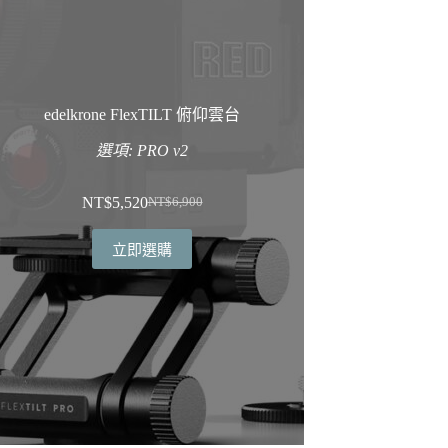
edelkrone FlexTILT 俯仰雲台
選項: PRO v2
NT$
5,520
NT$
6,900
原
目
始
前
立即選購
價
價
格：
格：
NT$6,900。
NT$5,520。