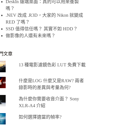
DeskIn 遠端桌面：真的可以用來後製
嗎？
.NEV 改成 .R3D，大家的 Nikon 就變成
RED 了嗎？
SSD 值得信任嗎？ 其實不如 HDD？
做影像的人還有未來嗎？
門文章
13 種電影濾鏡色彩 LUT 免費下載
什麼是LOG 什麼又是RAW? 兩者
錄影時的差異與考量為何?
為什麼你需要收音介面？ Sony
XLR-A4 介紹
如何選擇適當的幀率?