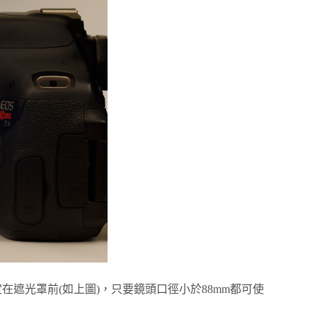
在遮光罩前(如上圖)，只要鏡頭口徑小於88mm都可使