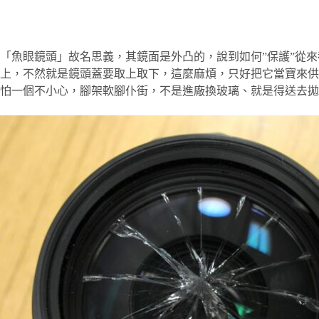
「魚眼鏡頭」故名思義，其鏡面是外凸的，說到如何”保護”從
上，不然就是鏡頭蓋要取上取下，這麼麻煩，只好把它當寶來供
怕一個不小心，腳架軟腳仆街，不是進廠換玻璃、就是得送去拋