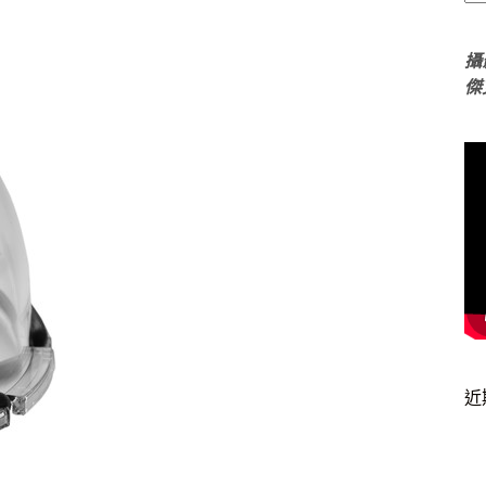
攝
傑
近