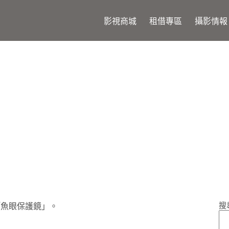
影視商城
租借專區
攝影情報
鏡 – 值得投資的鏡頭保險
搜
「魚眼保護鏡」。