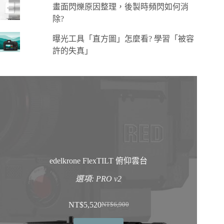
畫面閃爍原因整理，後製時頻閃如何消
除?
曝光工具「直方圖」怎麼看? 學習「被容
許的失真」
edelkrone FlexTILT 俯仰雲台
選項: PRO v2
NT$
5,520
NT$
6,900
原
目
始
前