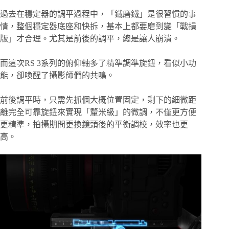
過去在穩定器的調平過程中，「鐵磨鐵」是很習慣的事
情，整個穩定器底座和快拆，基本上都要磨到變「戰損
版」才合理。尤其是前後的調平，總是讓人崩潰。
而這次RS 3系列的俯仰軸多了精準調準旋鈕，看似小功
能，卻喚醒了攝影師們的共鳴。
前後調平時，只需先抓個大概位置固定，剩下的細微距
離完全可靠旋鈕來實現「釐米級」的微調，不僅更方便
更精準，拍攝期間更換鏡頭後的平衡調校，效率也更
高。