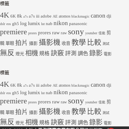
標籤
4K
canon
8k
dji
6K
a7s iii
adobe
atomos
AE
blackmagic
a7s
nikon
lumix
log
gh5
panasonic
nab
dslr
eos
lut
sony
premiere
prores raw
剪
raw
prores
youtuber
佳能
教學
攝影機
比較
拍片
輯
單眼
收音
攝影
測試
無反
錄影
相機
訣竅
評測
規格
調色
燈光
電影
標籤
4K
canon
8k
dji
6K
a7s iii
adobe
atomos
AE
blackmagic
a7s
nikon
lumix
log
gh5
panasonic
nab
dslr
eos
lut
sony
premiere
prores raw
剪
raw
prores
youtuber
佳能
教學
攝影機
比較
拍片
輯
單眼
收音
攝影
測試
無反
錄影
相機
訣竅
評測
規格
調色
燈光
電影