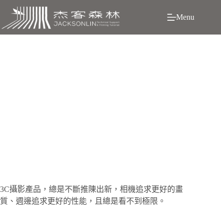
跳
Menu
至
主
要
內
容
DJI RS 3 & RS 3 PRO，「穩定器不再只是穩定器」的未
來
3C攝影產品，總是不斷推陳出新，相機追求更好的畫
質、週邊追求更好的性能，且總是看不到極限。