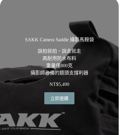
SAKK Camera Saddle 攝影馬鞍袋
說拍就拍、說走就走
高耐用防水布料
重量僅800克
攝影師必備的鏡頭支撐利器
NT$
5,490
立即選購