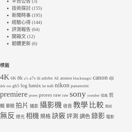
平台公告
(3)
技術探討
(155)
新聞時事
(195)
經驗心得
(144)
評測報告
(64)
開箱文
(12)
韌體更新
(6)
標籤
4K
canon
8k
dji
6K
a7s iii
adobe
atomos
AE
blackmagic
a7s
nikon
lumix
log
gh5
panasonic
nab
dslr
eos
lut
sony
premiere
prores raw
剪
raw
prores
youtuber
佳能
教學
攝影機
比較
拍片
輯
單眼
收音
攝影
測試
無反
錄影
相機
訣竅
評測
規格
調色
燈光
電影