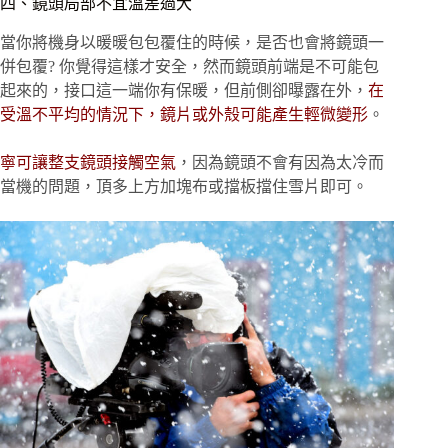
四、鏡頭局部不宜溫差過大
當你將機身以暖暖包包覆住的時候，是否也會將鏡頭一
併包覆? 你覺得這樣才安全，然而鏡頭前端是不可能包
起來的，接口這一端你有保暖，但前側卻曝露在外，
在
受溫不平均的情況下，鏡片或外殼可能產生輕微變形
。
寧可讓整支鏡頭接觸空氣
，因為鏡頭不會有因為太冷而
當機的問題，頂多上方加塊布或擋板擋住雪片即可。