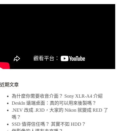
近期文章
為什麼你需要收音介面？ Sony XLR-A4 介紹
DeskIn 遠端桌面：真的可以用來後製嗎？
.NEV 改成 .R3D，大家的 Nikon 就變成 RED 了
嗎？
SSD 值得信任嗎？ 其實不如 HDD？