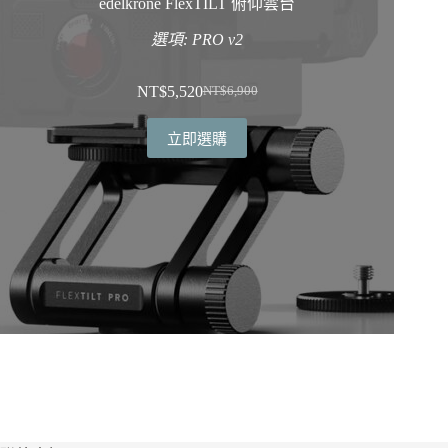
edelkrone FlexTILT 俯仰雲台
選項: PRO v2
NT$
5,520
NT$
6,900
原
目
始
前
立即選購
價
價
格：
格：
NT$6,900。
NT$5,520。