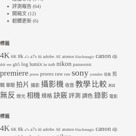
評測報告
(64)
開箱文
(12)
韌體更新
(6)
標籤
4K
canon
8k
dji
6K
a7s iii
adobe
atomos
AE
blackmagic
a7s
nikon
lumix
log
gh5
panasonic
nab
dslr
eos
lut
sony
premiere
prores raw
剪
raw
prores
youtuber
佳能
教學
攝影機
比較
拍片
輯
單眼
收音
攝影
測試
無反
錄影
相機
訣竅
評測
規格
調色
燈光
電影
標籤
4K
canon
8k
dji
6K
a7s iii
adobe
atomos
AE
blackmagic
a7s