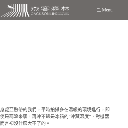
跳
Menu
至
主
要
內
容
深入極地拍攝，如何對抗大雪?
身處亞熱帶的我們，平時拍攝多在溫暖的環境進行，即
使是寒流來襲，再冷不過是冰箱的”冷藏溫度”，對機器
而言卻沒什麼大不了的。