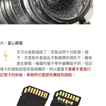
六、當心靜電
天冷水氣都凝結了，空氣自然十分乾燥，帽
子、手套和外套彼此不斷磨擦的情形下，難免
產生靜電，機器的電子零件雖觸碰不到，但記
憶卡的接點卻是容易碰觸的，所以盡量
不要戴手套進行
記憶卡的拆裝，拿取時也要避免觸碰到接點
。