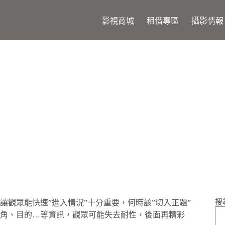
影視商城
租借專區
攝影情報
先交代的5件事
搜
觀眾能快速”進入情況”十分重要，何時該”切入正題”
角、目的…等資訊，觀眾可能失去耐性，後面再精彩