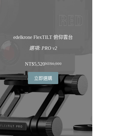
edelkrone FlexTILT 俯仰雲台
選項: PRO v2
NT$
5,520
NT$
6,900
原
目
始
前
立即選購
價
價
格：
格：
NT$6,900。
NT$5,520。