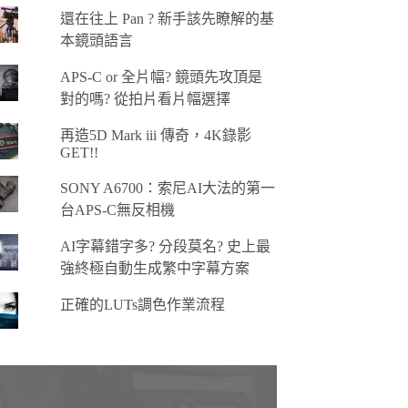
還在往上 Pan ? 新手該先瞭解的基
本鏡頭語言
APS-C or 全片幅? 鏡頭先攻頂是
對的嗎? 從拍片看片幅選擇
再造5D Mark iii 傳奇，4K錄影
GET!!
SONY A6700：索尼AI大法的第一
台APS-C無反相機
AI字幕錯字多? 分段莫名? 史上最
強終極自動生成繁中字幕方案
正確的LUTs調色作業流程