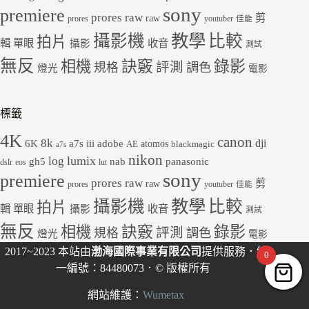
sony
premiere
prores raw
剪
raw
prores
youtuber
佳能
教學
攝影機
比較
拍片
輯
單眼
收音
攝影
測試
無反
錄影
相機
訣竅
評測
規格
調色
燈光
電影
標籤
4K
canon
8k
dji
6K
a7s iii
adobe
atomos
AE
blackmagic
a7s
nikon
lumix
log
gh5
panasonic
nab
dslr
eos
lut
sony
premiere
prores raw
剪
raw
prores
youtuber
佳能
教學
攝影機
比較
拍片
輯
單眼
收音
攝影
測試
無反
錄影
相機
訣竅
評測
規格
調色
燈光
電影
2017~2023 本站由
渤海國際事業有限公司
提供服務．統
0
一編號：84480073．© 版權所有
網站維護：
Wumetax