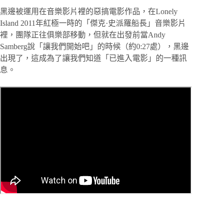
黑邊被運用在音樂影片裡的惡搞電影作品，在Lonely
Island 2011年紅極一時的「傑克·史派羅船長」音樂影片
裡，團隊正往俱樂部移動，但就在出發前當Andy
Samberg說「讓我們開始吧」的時候（約0:27處），黑邊
出現了，這成為了讓我們知道「已進入電影」的一種訊
息。