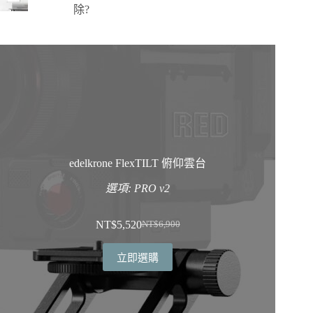
除?
edelkrone FlexTILT 俯仰雲台
選項: PRO v2
NT$
5,520
NT$
6,900
原
目
始
前
立即選購
價
價
格：
格：
NT$6,900。
NT$5,520。