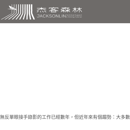
跳
至
主
要
內
容
富士 X-T3 ：4
無
反單眼接手錄影的工作已經數年，但近年來有個趨勢：大多數