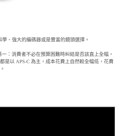
彩科學、強大的編碼器或是豐富的鏡頭選擇。
勢，第一：消費者不必在預算困難時糾結是否該直上全幅，
是以 APS-C 為主，成本花費上自然較全幅低，花費
。