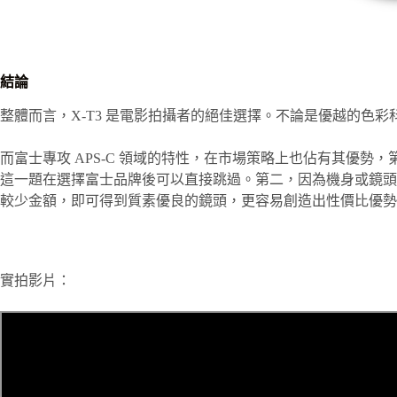
結論
整體而言，X-T3 是電影拍攝者的絕佳選擇。不論是優越的色
而富士專攻 APS-C 領域的特性，在市場策略上也佔有其優
這一題在選擇富士品牌後可以直接跳過。第二，因為機身或鏡頭都
較少金額，即可得到質素優良的鏡頭，更容易創造出性價比優勢
實拍影片：