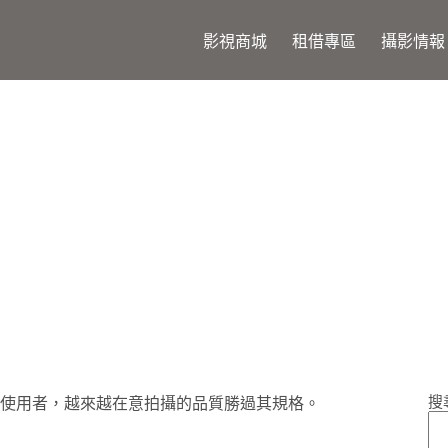
影視商城
租借專區
攝影情報
K 攝錄的高性價比方案
搜
使用者，越來越在意拍攝的品質勝過其規格。