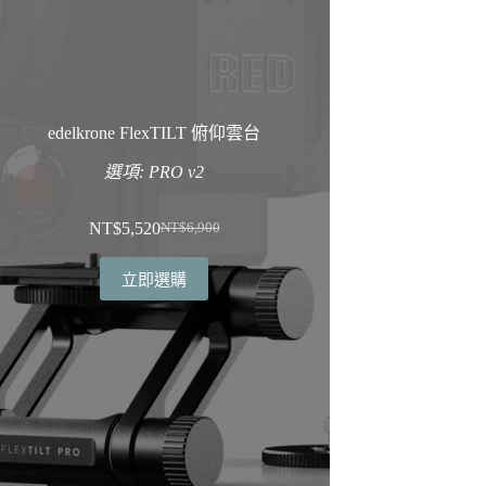
edelkrone FlexTILT 俯仰雲台
選項: PRO v2
NT$
5,520
NT$
6,900
原
目
始
前
立即選購
價
價
格：
格：
NT$6,900。
NT$5,520。