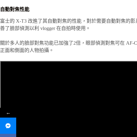
自動對焦性能
富士的 X-T3 改進了其自動對焦的性能，對於需要自動對焦的
善了臉部偵測以利 vlogger 在自拍時使用。
關於多人的臉部對焦功能已加強了2倍，眼部偵測對焦可在 AF-
正面和側面的人物拍攝。
←