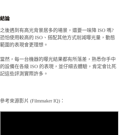
結論
之後遇到有高光背景居多的場景，還要一味降 ISO 嗎?
恐怕使用較高的 ISO、搭配其他方式削減曝光量，動態
範圍的表現會更理想。
當然，每一台機器的曝光結果都有所落差，熟悉你手中
的設備在各級 ISO 的表現，並仔細去體驗，肯定會比死
記這些評測實際許多。
參考來源影片 (Filmmaker IQ)：