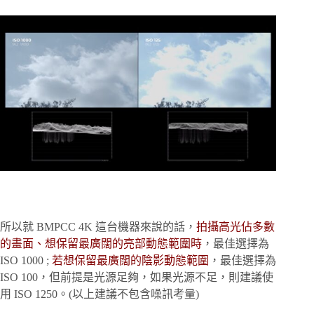
所以就 BMPCC 4K 這台機器來說的話，
拍攝高光佔多數
的畫面、想保留最廣闊的亮部動態範圍時
，最佳選擇為
ISO 1000 ;
若想保留最廣闊的陰影動態範圍
，最佳選擇為
ISO 100，但前提是光源足夠，如果光源不足，則建議使
用 ISO 1250。(以上建議不包含噪訊考量)