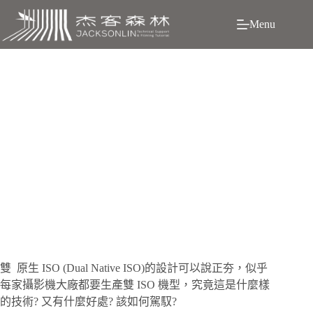
跳
Menu
至
主
要
內
容
有效掌握「雙原生 ISO」，提升動態範圍
雙
原生 ISO (Dual Native ISO)的設計可以說正夯，似乎
每家攝影機大廠都要生產雙 ISO 機型，究竟這是什麼樣
的技術? 又有什麼好處? 該如何駕馭?