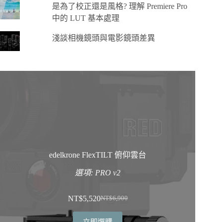
是為了校正還是風格? 理解 Premiere Pro
中的 LUT 基本處理
淺談相機鏡頭與電影鏡頭差異
edelkrone FlexTILT 俯仰雲台
選項: PRO v2
NT$
5,520
NT$
6,900
原
目
始
前
立即選購