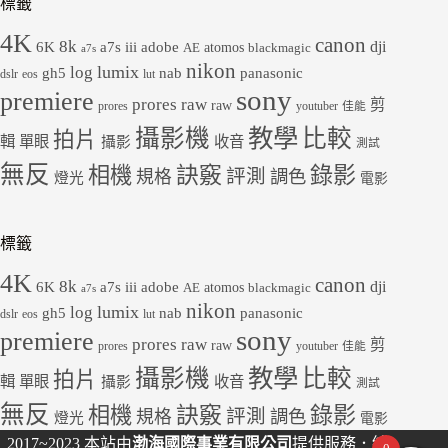
標籤
4K
canon
8k
dji
6K
a7s iii
adobe
atomos
AE
blackmagic
a7s
nikon
lumix
log
gh5
panasonic
nab
dslr
eos
lut
sony
premiere
prores raw
剪
raw
prores
youtuber
佳能
教學
攝影機
比較
拍片
輯
單眼
收音
攝影
測試
無反
錄影
相機
訣竅
評測
規格
調色
燈光
電影
標籤
4K
canon
8k
dji
6K
a7s iii
adobe
atomos
AE
blackmagic
a7s
nikon
lumix
log
gh5
panasonic
nab
dslr
eos
lut
sony
premiere
prores raw
剪
raw
prores
youtuber
佳能
教學
攝影機
比較
拍片
輯
單眼
收音
攝影
測試
無反
錄影
相機
訣竅
評測
規格
調色
燈光
電影
2017~2023 本站由
渤海國際事業有限公司
提供服務．統