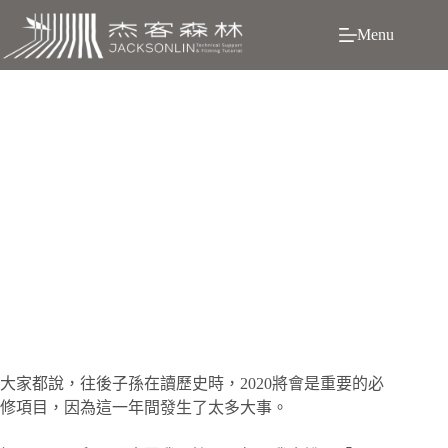
跳
Menu
至
主
要
內
容
[看法分享] 真正的4K王者 SONY A7S III：轉攻為守還撿
到槍
大
家都說，往後子孫在讀歷史時，2020將會是重要的必
修項目，因為這一年間發生了太多大事。