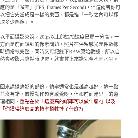
應的是「幀率」(FPS, Frames Per Second)，但這兩者你可
以把它先當成是一樣的東西，都是指「一秒之內可以擷
取多少圖像」。
以平面攝影來說，20fps以上的連拍速度已屬十分高，一
方面是前面說到的像素問題，照片在保留感光元件數據
時通常較完整，同時又可紀錄下RAW原始數據，所以自
然會較影片錄製時吃緊，就畫質上來講完全不同水平。
回來講攝錄影的部份，幀率通常也是越高越好，這一點
並沒有錯，放慢動作超有感覺呀，但和前面迷思一的道
理相同，
重點在於「這麼高的幀率可以做什麼?」以及
「你獲得這麼高的幀率犧牲掉了什麼?」