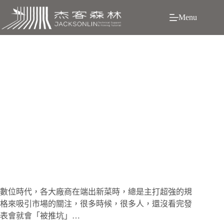
跳
Menu
至
主
要
內
容
發表會看完就想入坑? 挑選錄影用相機時的5大迷思
數
位時代，各大廠商在端出新菜時，總是主打超強的規
格來吸引市場的關注，很多時候，很多人，還沒看完發
表會就會「被推坑」…