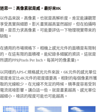
迷思一：高像素就是威，最好來8K
以作品來說，高像素，也就是高解析度，肯定能讓觀眾
享受真實與細節。影片畫質越高當然越好，但在拍攝時
期，是否力求高像素，可能要評估一下物理現實帶來的
缺點。
在通用的市場規格下，相機上感光元件的面積是有限制
的，在這有限的面積裡，能紀錄多細膩的資訊，這就是
所謂的PPI(Pixels Per Inch，每英吋的像素量)。
以同樣的APS-C規格感光元件來說，6K元件的感光單位
密度肯定比4K元件的密度還要高，相對的每個像素所獲
取的光線較少，在光線不充足的時候，精準度容易受到
電流底噪影響。講白話一些，就是畫素越高、感光單位
越細小，噪訊的程度可能也可能越高。