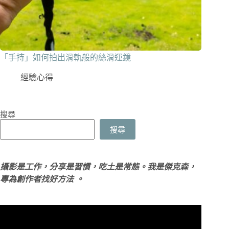
「手持」如何拍出滑軌般的絲滑運鏡
經驗心得
搜尋
搜尋
攝影是工作，分享是習慣，吃土是常態。我是傑克森，
專為創作者找好方法 。