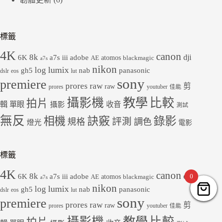
標籤
4K
canon
8k
dji
6K
a7s iii
adobe
atomos
AE
blackmagic
a7s
nikon
lumix
log
gh5
panasonic
nab
dslr
eos
lut
sony
premiere
prores raw
剪
raw
prores
youtuber
佳能
教學
攝影機
比較
拍片
輯
單眼
收音
攝影
測試
無反
錄影
相機
訣竅
評測
規格
調色
燈光
電影
標籤
4K
canon
8k
dji
6K
a7s iii
adobe
0
atomos
AE
blackmagic
a7s
nikon
lumix
log
gh5
panasonic
nab
dslr
eos
lut
sony
premiere
prores raw
剪
raw
prores
youtuber
佳能
教學
攝影機
比較