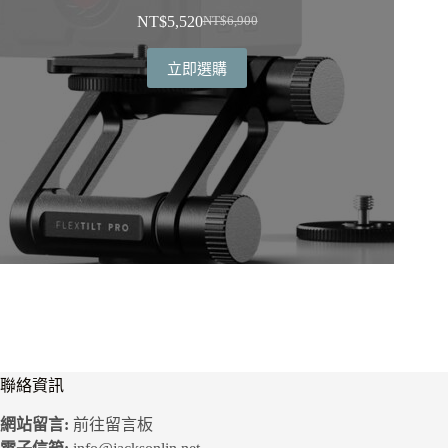
NT$
5,520
NT$
6,900
原
目
始
前
立即選購
價
價
格：
格：
NT$6,900。
NT$5,520。
聯絡資訊
網站留言:
前往留言板