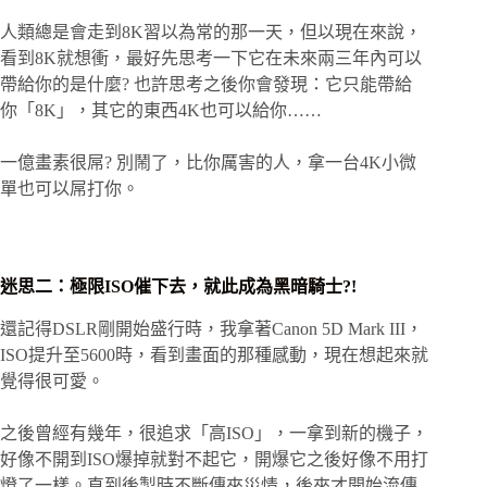
人類總是會走到8K習以為常的那一天，但以現在來說，
看到8K就想衝，最好先思考一下它在未來兩三年內可以
帶給你的是什麼? 也許思考之後你會發現：它只能帶給
你「8K」，其它的東西4K也可以給你……
一億畫素很屌? 別鬧了，比你厲害的人，拿一台4K小微
單也可以屌打你。
迷思二：極限ISO催下去，就此成為黑暗騎士?!
還記得DSLR剛開始盛行時，我拿著Canon 5D Mark III，
ISO提升至5600時，看到畫面的那種感動，現在想起來就
覺得很可愛。
之後曾經有幾年，很追求「高ISO」，一拿到新的機子，
好像不開到ISO爆掉就對不起它，開爆它之後好像不用打
燈了一樣。直到後製時不斷傳來災情，後來才開始流傳