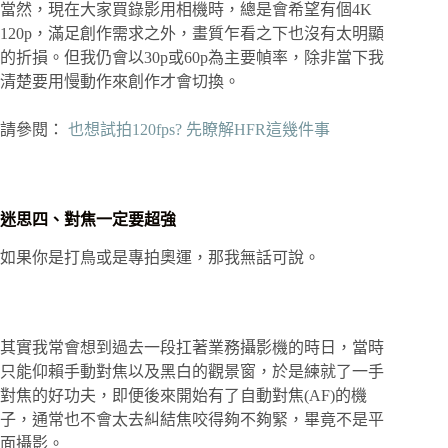
當然，現在大家買錄影用相機時，總是會希望有個4K
120p，滿足創作需求之外，畫質乍看之下也沒有太明顯
的折損。但我仍會以30p或60p為主要幀率，除非當下我
清楚要用慢動作來創作才會切換。
請參閱：
也想試拍120fps? 先瞭解HFR這幾件事
迷思四、對焦一定要超強
如果你是打鳥或是專拍奧運，那我無話可說。
其實我常會想到過去一段扛著業務攝影機的時日，當時
只能仰賴手動對焦以及黑白的觀景窗，於是練就了一手
對焦的好功夫，即便後來開始有了自動對焦(AF)的機
子，通常也不會太去糾結焦咬得夠不夠緊，畢竟不是平
面攝影。