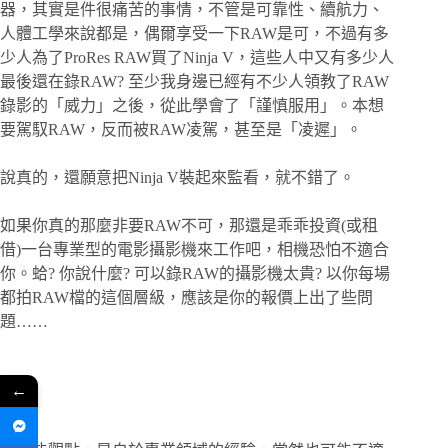
器，其實是件很痛苦的事情，不管是可靠性、續航力、
人體工學來說都是，偶爾享受一下RAW是可，不過有多
少人為了ProRes RAW買了Ninja V，這些人中又有多少人
最後還在錄RAW? 至少我身邊已經有不少人領教了RAW
錄影的「威力」之後，從此學會了「謹慎服用」。本想
要駕馭RAW，反而被RAW凌駕，甚至是「凌遲」。
說真的，還願意把Ninja V裝起來監看，就不錯了。
如果你真的那麼非要RAW不可，那還是乖乖投資(或租
借)一台專業型的電影攝影機來工作吧，相機恐怕不適合
你。蛤? 你說什麼? 可以錄RAW的攝影機太貴? 以你每場
都拍RAW檔的這個層級，應該是你的報價上出了些問
題……
←
結論